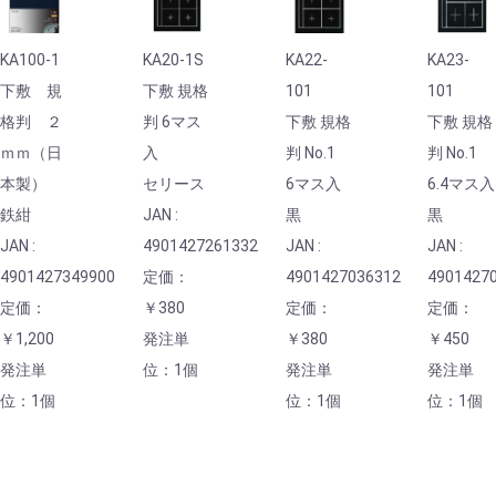
KA100-1
KA20-1S
KA22-
KA23-
下敷 規
下敷 規格
101
101
格判 ２
判 6マス
下敷 規格
下敷 規格
ｍｍ（日
入
判 No.1
判 No.1
本製）
セリース
6マス入
6.4マス入
鉄紺
JAN :
黒
黒
JAN :
4901427261332
JAN :
JAN :
4901427349900
定価：
4901427036312
4901427
定価：
￥380
定価：
定価：
￥1,200
発注単
￥380
￥450
発注単
位：1個
発注単
発注単
位：1個
位：1個
位：1個