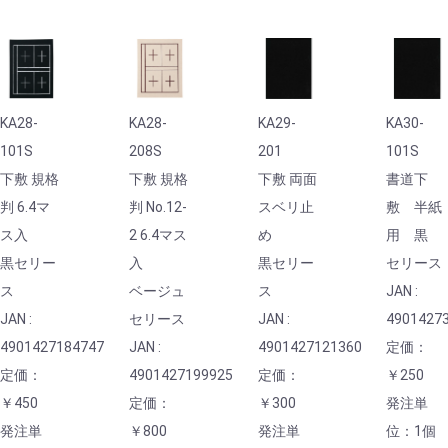
KA28-
KA28-
KA29-
KA30-
101S
208S
201
101S
下敷 規格
下敷 規格
下敷 両面
書道下
判 6.4マ
判 No.12-
スベリ止
敷 半紙
ス入
2 6.4マス
め
用 黒
黒セリー
入
黒セリー
セリース
ス
ベージュ
ス
JAN :
JAN :
セリース
JAN :
4901427
4901427184747
JAN :
4901427121360
定価：
定価：
4901427199925
定価：
￥250
￥450
定価：
￥300
発注単
発注単
￥800
発注単
位：1個