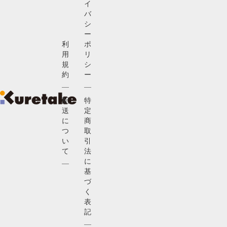
イ
バ
シ
ー
利
ポ
用
リ
規
シ
約
ー
配
特
送
定
に
商
つ
取
い
引
て
法
に
基
づ
く
表
記