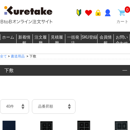
0
カート
ホーム
新着情
注文履
見積履
一括発
SKU登録
会員情
お問い
報
歴
歴
注
報
合わせ
全て
>
書道用品
>
下敷
下敷