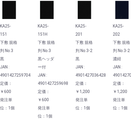
KA25-
KA25-
KA25-
KA25-
151
151H
201
202
下敷 規格
下敷 規格
下敷 規格
下敷 規格
判 No.3
判 No.3
判 No.3-2
判 No.3-2
黒
黒ヘッダ
黒
濃紺
JAN :
ー付
JAN :
JAN :
4901427259704
JAN :
4901427036428
4901427
定価：
4901427259698
定価：
定価：
￥600
定価：
￥1,200
￥1,200
発注単
￥600
発注単
発注単
位：1個
発注単
位：1個
位：1個
位：1個