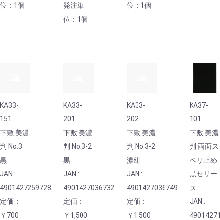
位：1個
発注単
位：1個
位：1個
KA33-
KA33-
KA33-
KA37-
151
201
202
101
下敷 美濃
下敷 美濃
下敷 美濃
下敷 美濃
判 No.3
判 No.3-2
判 No.3-2
判 両面ス
黒
黒
濃紺
ベリ止め
JAN :
JAN :
JAN :
黒セリー
4901427259728
4901427036732
4901427036749
ス
定価：
定価：
定価：
JAN :
￥700
￥1,500
￥1,500
4901427