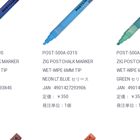
0S
POST-500A-031S
POST-500A
K MARKER
ZIG POSTCHALK MARKER
ZIG POSTC
 TIP
WET-WIPE 6MM TIP
WET-WIPE 
NEON LT.BLUE セリース
GREEN セ
293845
JAN : 4901427293906
JAN : 4901
定価： ￥350
定価： ￥35
発注単位：1個
発注単位：