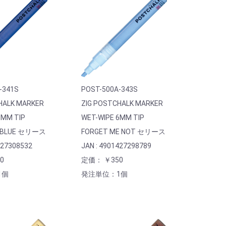
-341S
POST-500A-343S
HALK MARKER
ZIG POSTCHALK MARKER
6MM TIP
WET-WIPE 6MM TIP
N BLUE セリース
FORGET ME NOT セリース
427308532
JAN : 4901427298789
0
定価： ￥350
1個
発注単位：1個