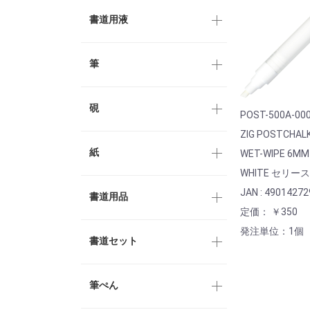
書道用液
筆
硯
POST-500A-00
ZIG POSTCHAL
紙
WET-WIPE 6MM
WHITE セリース
JAN : 4901427
書道用品
定価： ￥350
発注単位：1個
書道セット
筆ぺん