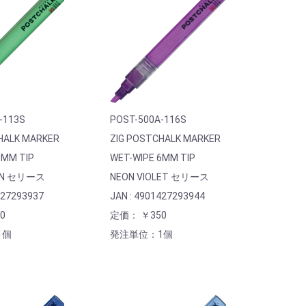
-113S
POST-500A-116S
HALK MARKER
ZIG POSTCHALK MARKER
6MM TIP
WET-WIPE 6MM TIP
EN セリース
NEON VIOLET セリース
427293937
JAN : 4901427293944
0
定価： ￥350
1個
発注単位：1個