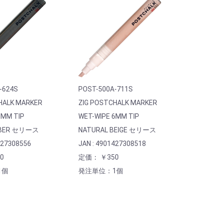
-624S
POST-500A-711S
HALK MARKER
ZIG POSTCHALK MARKER
6MM TIP
WET-WIPE 6MM TIP
MBER セリース
NATURAL BEIGE セリース
427308556
JAN : 4901427308518
0
定価： ￥350
1個
発注単位：1個