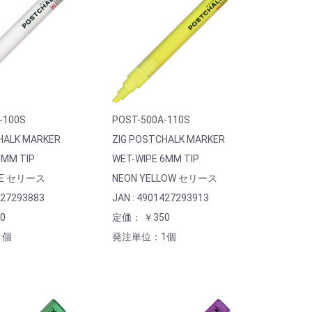
-100S
POST-500A-110S
HALK MARKER
ZIG POSTCHALK MARKER
6MM TIP
WET-WIPE 6MM TIP
TE セリース
NEON YELLOW セリース
427293883
JAN : 4901427293913
0
定価： ￥350
1個
発注単位：1個