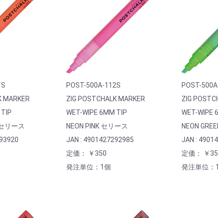
1S
POST-500A-112S
POST-500A
K MARKER
ZIG POSTCHALK MARKER
ZIG POSTC
 TIP
WET-WIPE 6MM TIP
WET-WIPE 
E セリース
NEON PINK セリース
NEON GRE
293920
JAN : 4901427292985
JAN : 4901
定価： ￥350
定価： ￥35
発注単位：1個
発注単位：