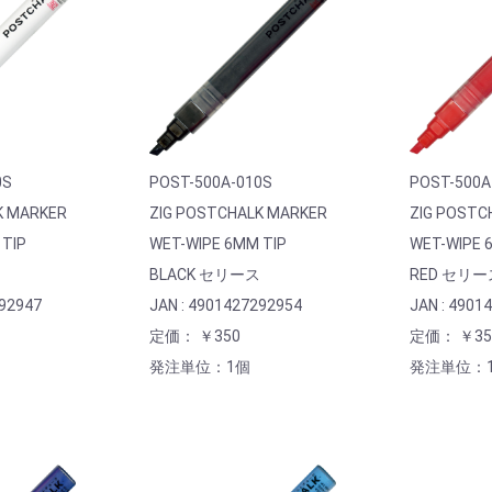
0S
POST-500A-010S
POST-500A
K MARKER
ZIG POSTCHALK MARKER
ZIG POSTC
 TIP
WET-WIPE 6MM TIP
WET-WIPE 
BLACK セリース
RED セリー
292947
JAN : 4901427292954
JAN : 4901
定価： ￥350
定価： ￥35
発注単位：1個
発注単位：