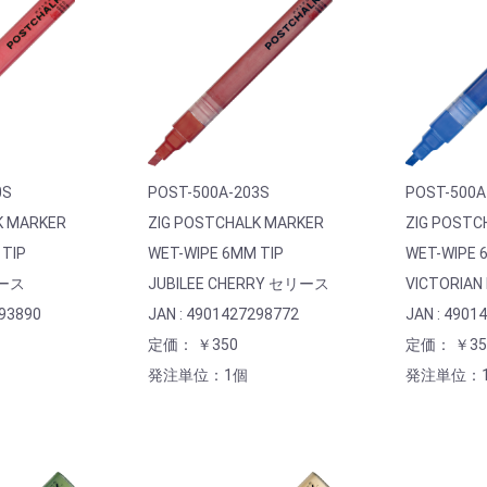
0S
POST-500A-203S
POST-500A
K MARKER
ZIG POSTCHALK MARKER
ZIG POSTC
 TIP
WET-WIPE 6MM TIP
WET-WIPE 
リース
JUBILEE CHERRY セリース
VICTORIA
293890
JAN : 4901427298772
JAN : 4901
定価： ￥350
定価： ￥35
発注単位：1個
発注単位：