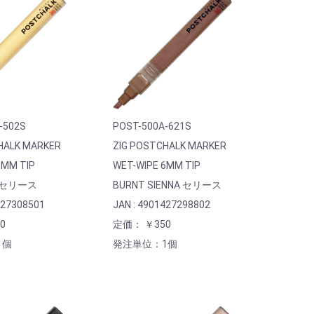
-502S
POST-500A-621S
HALK MARKER
ZIG POSTCHALK MARKER
6MM TIP
WET-WIPE 6MM TIP
E セリース
BURNT SIENNA セリース
427308501
JAN : 4901427298802
0
定価： ￥350
1個
発注単位：1個