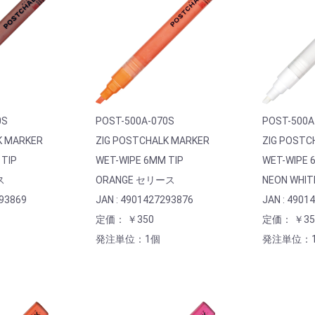
0S
POST-500A-070S
POST-500A
K MARKER
ZIG POSTCHALK MARKER
ZIG POSTC
 TIP
WET-WIPE 6MM TIP
WET-WIPE 
ス
ORANGE セリース
NEON WHI
293869
JAN : 4901427293876
JAN : 4901
定価： ￥350
定価： ￥35
発注単位：1個
発注単位：