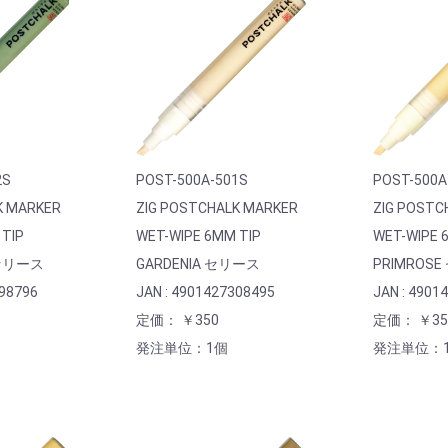
2S
POST-500A-501S
POST-500A
K MARKER
ZIG POSTCHALK MARKER
ZIG POSTC
 TIP
WET-WIPE 6MM TIP
WET-WIPE 
 セリース
GARDENIA セリース
PRIMROS
298796
JAN : 4901427308495
JAN : 4901
定価： ￥350
定価： ￥35
発注単位：1個
発注単位：