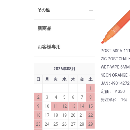
その他
新商品
お客様専用
POST-500A-11
ZIG POSTCHAL
WET-WIPE 6MM
2026
年
08
月
NEON ORANG
日
月
火
水
木
金
土
JAN : 4901427
1
定価： ￥350
2
3
4
5
6
7
8
発注単位：1個
9
10
11
12
13
14
15
16
17
18
19
20
21
22
23
24
25
26
27
28
29