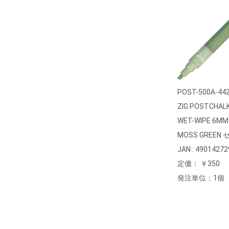
POST-500A-44
ZIG POSTCHAL
WET-WIPE 6MM
MOSS GREEN
JAN : 4901427
定価： ￥350
発注単位：1個