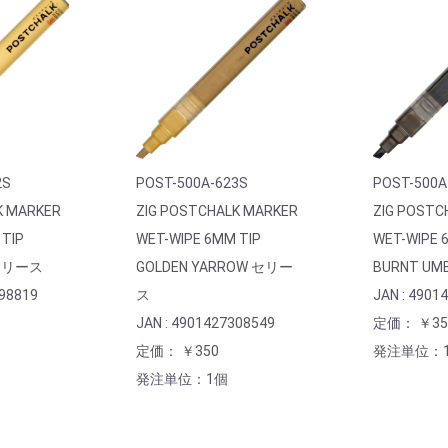
2S
POST-500A-623S
POST-500A
K MARKER
ZIG POSTCHALK MARKER
ZIG POSTC
 TIP
WET-WIPE 6MM TIP
WET-WIPE 
 セリース
GOLDEN YARROW セリー
BURNT U
298819
ス
JAN : 4901
JAN : 4901427308549
定価： ￥35
定価： ￥350
発注単位：
発注単位：1個