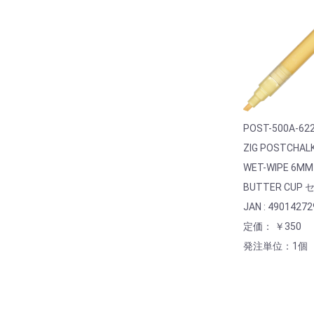
POST-500A-62
ZIG POSTCHAL
WET-WIPE 6MM
BUTTER CUP
JAN : 4901427
定価： ￥350
発注単位：1個