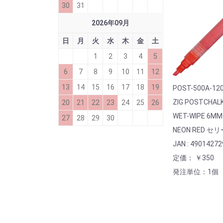
30
31
2026
年
09
月
日
月
火
水
木
金
土
1
2
3
4
5
6
7
8
9
10
11
12
13
14
15
16
17
18
19
POST-500A-12
ZIG POSTCHAL
20
21
22
23
24
25
26
WET-WIPE 6MM
27
28
29
30
NEON RED セ
JAN : 4901427
定価： ￥350
発注単位：1個