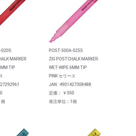
-020S
POST-500A-025S
HALK MARKER
ZIG POSTCHALK MARKER
6MM TIP
WET-WIPE 6MM TIP
ス
PINK セリース
427292961
JAN : 4901427308488
0
定価： ￥350
1個
発注単位：1個