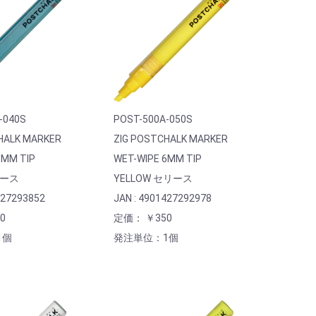
-040S
POST-500A-050S
HALK MARKER
ZIG POSTCHALK MARKER
6MM TIP
WET-WIPE 6MM TIP
リース
YELLOW セリース
427293852
JAN : 4901427292978
0
定価： ￥350
1個
発注単位：1個