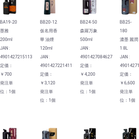
BA19-20
BB20-12
BB24-50
BB25-
墨雅
仮名用香
森羅万象
180
200ml
華 油煙
500ml
濃墨 麗潤
JAN :
120ml
JAN :
1.8L
4901427215113
JAN :
4901427084627
JAN :
定価：
4901427221411
定価：
4901427
￥700
定価：
￥4,200
定価：
発注単
￥3,120
発注単
￥6,600
位：1個
発注単
位：1個
発注単
位：1個
位：1個