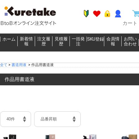
カート
新着情
注文履
見積履
一括発
会員情
お問い
ホーム
SKU登録
報
歴
歴
注
報
合わせ
全て
>
書道用液
>
作品用書道液
作品用書道液