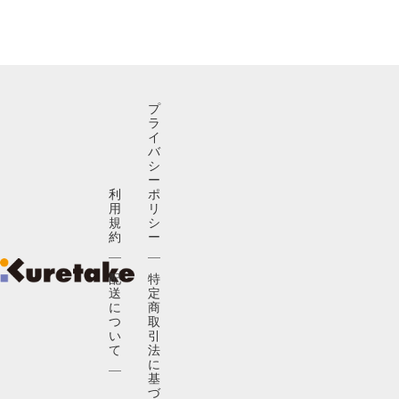
プ
ラ
イ
バ
シ
ー
利
ポ
用
リ
規
シ
約
ー
配
特
送
定
に
商
つ
取
い
引
て
法
に
基
づ