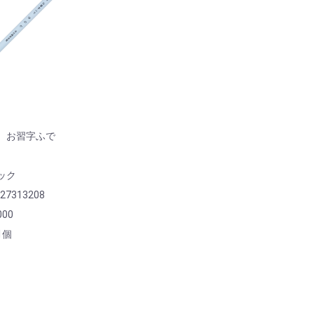
筆 お習字ふで
ック
427313208
00
1個