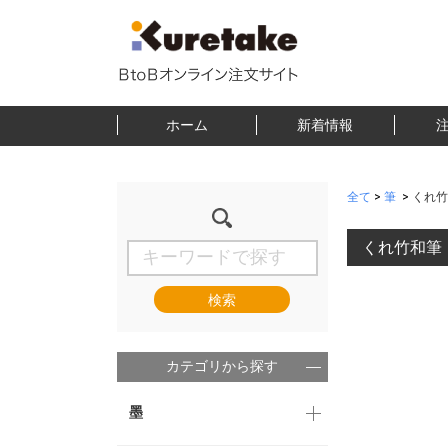
ホーム
新着情報
全て
>
筆
>
くれ竹
くれ竹和筆
検索
カテゴリから探す
墨