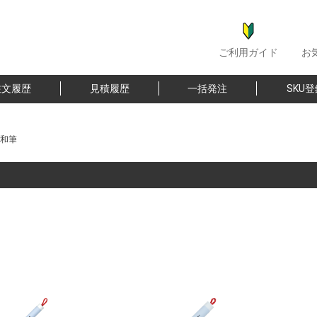
ご利用ガイド
お
注文履歴
見積履歴
一括発注
SKU
和筆