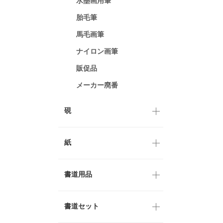
水墨画用筆
胎毛筆
馬毛画筆
ナイロン画筆
販促品
メーカー廃番
硯
紙
書道用品
書道セット