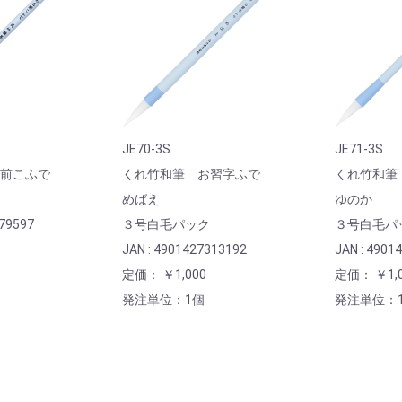
JE70-3S
JE71-3S
名前こふで
くれ竹和筆 お習字ふで
くれ竹和
めばえ
ゆのか
279597
３号白毛パック
３号白毛パ
JAN : 4901427313192
JAN : 4901
定価： ￥1,000
定価： ￥1,0
発注単位：1個
発注単位：