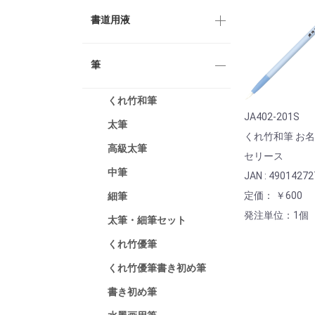
書道用液
筆
くれ竹和筆
JA402-201S
太筆
くれ竹和筆 お
高級太筆
セリース
中筆
JAN : 4901427
定価： ￥600
細筆
発注単位：1個
太筆・細筆セット
くれ竹優筆
くれ竹優筆書き初め筆
書き初め筆