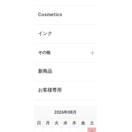
Cosmetics
インク
その他
新商品
お客様専用
2026
年
08
月
日
月
火
水
木
金
土
1