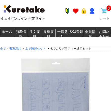
0
カート
ホーム
新着情
注文履
見積履
一括発
SKU登録
会員情
お問い
報
歴
歴
注
報
合わせ
全て
>
書道用品
>
水で練習セット
>
水でカリグラフィー練習セット