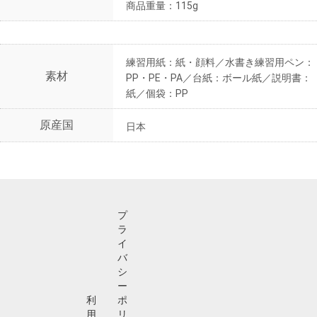
商品重量：115g
練習用紙：紙・顔料／水書き練習用ペン：
素材
PP・PE・PA／台紙：ボール紙／説明書：
紙／個袋：PP
原産国
日本
プ
ラ
イ
バ
シ
ー
利
ポ
用
リ