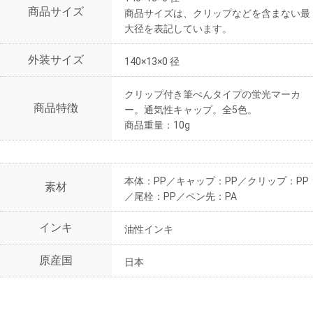
商品サイズ
商品サイズは、クリップなどを含まない最
大径を表記しています。
外装サイズ
140×13×0 径
クリップ付き筆ぺんタイプの蛍光マーカ
商品特徴
ー。通気性キャップ。全5色。
商品重量：10g
本体：PP／キャップ：PP／クリップ：PP
素材
／尾栓：PP／ペン先：PA
インキ
油性インキ
原産国
日本