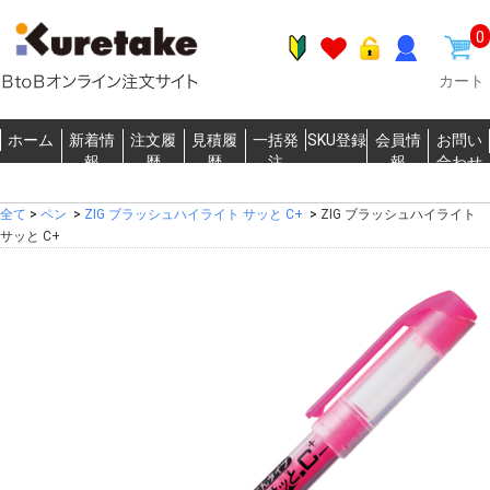
0
カート
ホーム
新着情
注文履
見積履
一括発
SKU登録
会員情
お問い
報
歴
歴
注
報
合わせ
全て
>
ペン
>
ZIG ブラッシュハイライト サッと C+
>
ZIG ブラッシュハイライト
サッと C+