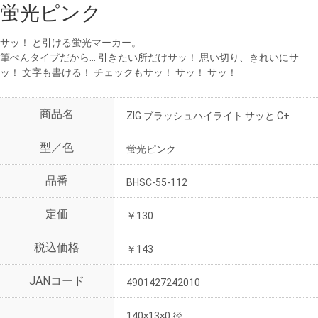
蛍光ピンク
サッ！ と引ける蛍光マーカー。
筆ぺんタイプだから… 引きたい所だけサッ！ 思い切り、きれいにサ
ッ！ 文字も書ける！ チェックもサッ！ サッ！ サッ！
商品名
ZIG ブラッシュハイライト サッと C+
型／色
蛍光ピンク
品番
BHSC-55-112
定価
￥130
税込価格
￥143
JANコード
4901427242010
140×13×0 径