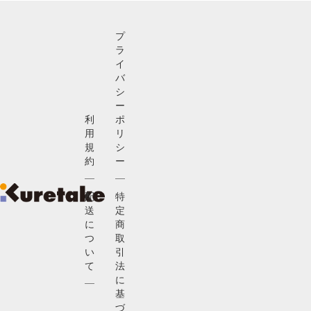
プ
ラ
イ
バ
シ
ー
利
ポ
用
リ
規
シ
約
ー
配
特
送
定
に
商
つ
取
い
引
て
法
に
基
づ