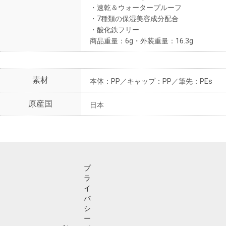
・速乾＆ウォータープルーフ
・7種類の保湿美容成分配合
・酸化鉄フリー
商品重量：6g・外装重量：16.3g
素材
本体：PP／キャップ：PP／筆先：PEs
原産国
日本
プ
ラ
イ
バ
シ
ー