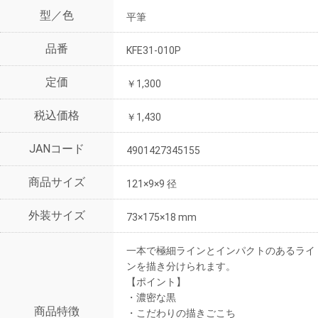
型／色
平筆
品番
KFE31-010P
定価
￥1,300
税込価格
￥1,430
JANコード
4901427345155
商品サイズ
121×9×9 径
外装サイズ
73×175×18 mm
一本で極細ラインとインパクトのあるライ
ンを描き分けられます。
【ポイント】
・濃密な黒
商品特徴
・こだわりの描きごこち