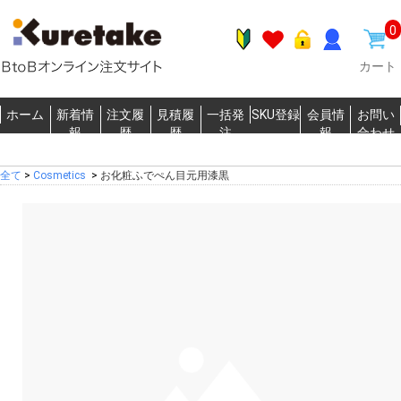
0
カート
ホーム
新着情
注文履
見積履
一括発
SKU登録
会員情
お問い
報
歴
歴
注
報
合わせ
全て
>
Cosmetics
>
お化粧ふでぺん目元用漆黒