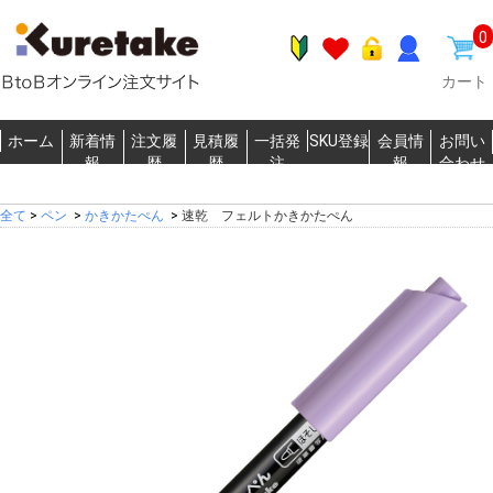
0
カート
ホーム
新着情
注文履
見積履
一括発
SKU登録
会員情
お問い
報
歴
歴
注
報
合わせ
全て
>
ペン
>
かきかたぺん
>
速乾 フェルトかきかたぺん