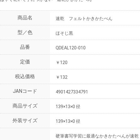
商品名
速乾 フェルトかきかたぺん
型／色
ほそじ黒
品番
QDEAL120-010
定価
￥120
税込価格
￥132
JANコード
4901427334791
商品サイズ
139×13×0 径
外装サイズ
139×13×0 径
硬筆書写学習に最適なかきかたぺんが速乾