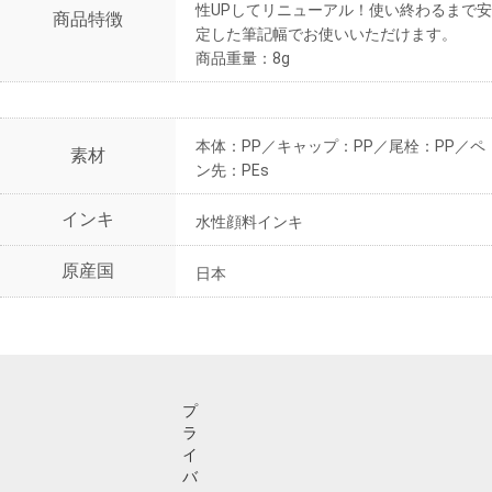
性UPしてリニューアル！使い終わるまで安
商品特徴
定した筆記幅でお使いいただけます。
商品重量：8g
本体：PP／キャップ：PP／尾栓：PP／ペ
素材
ン先：PEs
インキ
水性顔料インキ
原産国
日本
プ
ラ
イ
バ