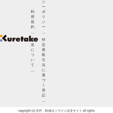
シ
ー
利
ポ
用
リ
規
シ
約
ー
配
特
送
定
に
商
つ
取
い
引
て
法
に
基
づ
く
表
記
copyright (c) 呉竹 BtoBオンライン注文サイト all rights