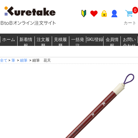
0
カート
ホーム
新着情
注文履
見積履
一括発
SKU登録
会員情
お問い
報
歴
歴
注
報
合わせ
全て
>
筆
>
細筆
>
細筆 花天