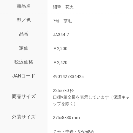
商品名
細筆 花天
型／色
7号 茶毛
品番
JA344-7
定価
￥2,200
税込価格
￥2,420
JANコード
4901427334425
225×7×0 径
商品サイズ
口径×筆全長を表示しています（保護キャ
ップを除く）
外装サイズ
275×8×30 mm
７号・中鋒・やや硬め