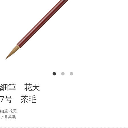
細筆 花天
7号 茶毛
細筆 花天
７号茶毛