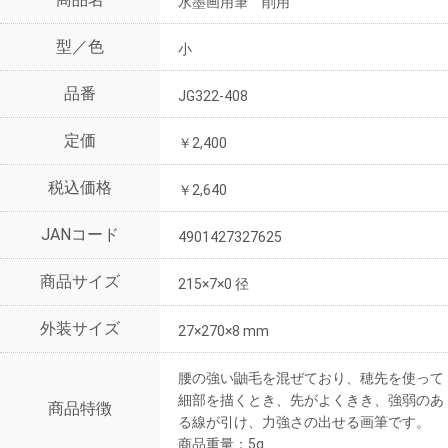
水墨画用筆 削用
型／色
小
品番
JG322-408
定価
￥2,400
税込価格
￥2,640
JANコード
4901427327625
商品サイズ
215×7×0 径
外装サイズ
27×270×8 mm
腰の強い鼬毛を混ぜており、穂先を使って
細部を描くとき、先がよくきき、強弱のあ
商品特徴
る線が引け、力強さの出せる画筆です。
商品重量：5g