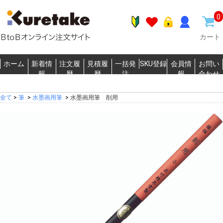
0
カート
ホーム
新着情
注文履
見積履
一括発
SKU登録
会員情
お問い
報
歴
歴
注
報
合わせ
全て
>
筆
>
水墨画用筆
>
水墨画用筆 削用