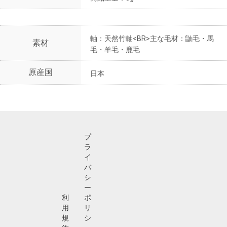
軸：天然竹軸<BR>主な毛材：鼬毛・馬
素材
毛・羊毛・鹿毛
原産国
日本
プ
ラ
イ
バ
シ
ー
利
ポ
用
リ
規
シ