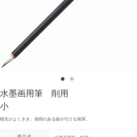
水墨画用筆 削用
小
穂先がよくきき、強弱のある線が引ける画筆。
商品名