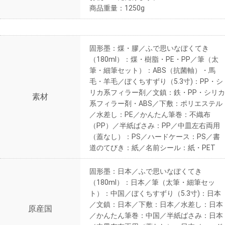
商品重量：1250g
固形墨：煤・膠／ふで思いなぼくてき
（180ml）：煤・樹脂・PE・PP／筆（太
筆・細筆セット）：ABS（抗菌軸）・馬
毛・羊毛／ぼくちすずり（5.3寸)：PP・シ
リカ系フィラー剤／文鎮：鉄・PP・シリカ
素材
系フィラー剤・ABS／下敷：ポリエステル
／水差し：PE／かんたん筆巻：不織布
（PP）／半紙ばさみ：PP／中皿左右両用
（蓋なし）：PS／ハードケース：PS／書
道のてびき：紙／名前シール：紙・PET
固形墨：日本／ふで思いなぼくてき
（180ml）：日本／筆（太筆・細筆セッ
ト）：中国／ぼくちすずり（5.3寸)：日本
／文鎮：日本／下敷：日本／水差し：日本
原産国
／かんたん筆巻：中国／半紙ばさみ：日本