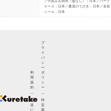
／中皿左右両用（蓋なし）：日本／ハード
ケース：日本／書道のてびき：日本／名前
シール：日本
プ
ラ
イ
バ
シ
ー
利
ポ
用
リ
規
シ
約
ー
配
特
送
定
に
商