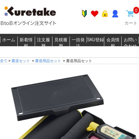
0
カート
ホーム
新着情
注文履
見積履
一括発
SKU登録
会員情
お問い
報
歴
歴
注
報
合わせ
全て
>
書道セット
>
書道用品セット
>
書道用品セット