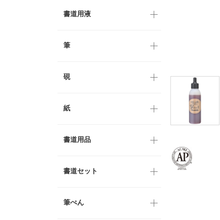
書道用液
筆
硯
紙
書道用品
書道セット
筆ぺん