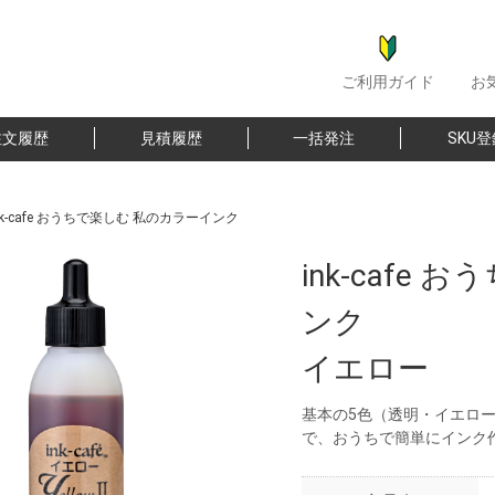
ご利用ガイド
お
注文履歴
見積履歴
一括発注
SKU
nk-cafe おうちで楽しむ 私のカラーインク
ink-cafe
ンク
イエロー
基本の5色（透明・イエロ
で、おうちで簡単にインク