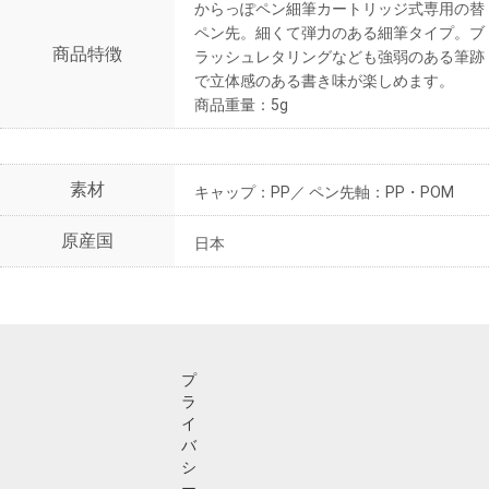
からっぽペン細筆カートリッジ式専用の替
ペン先。細くて弾力のある細筆タイプ。ブ
商品特徴
ラッシュレタリングなども強弱のある筆跡
で立体感のある書き味が楽しめます。
商品重量：5g
素材
キャップ：PP／ ペン先軸：PP・POM
原産国
日本
プ
ラ
イ
バ
シ