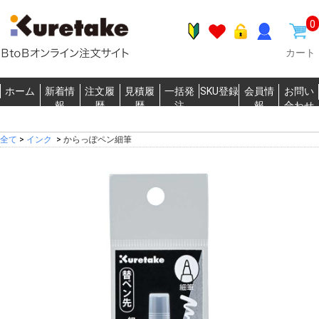
0
カート
ホーム
新着情
注文履
見積履
一括発
SKU登録
会員情
お問い
報
歴
歴
注
報
合わせ
全て
>
インク
>
からっぽペン細筆