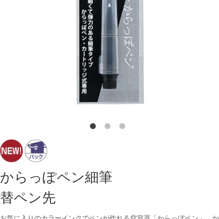
からっぽペン細筆
替ペン先
お気に入りのカラーインクでペンが作れる空容器「からっぽペン」。か