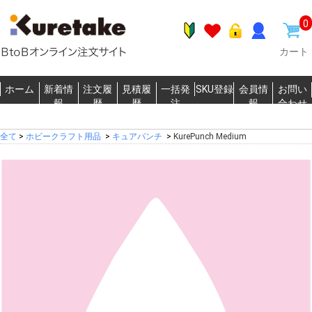
0
カート
ホーム
新着情
注文履
見積履
一括発
SKU登録
会員情
お問い
報
歴
歴
注
報
合わせ
全て
>
ホビークラフト用品
>
キュアパンチ
>
KurePunch Medium