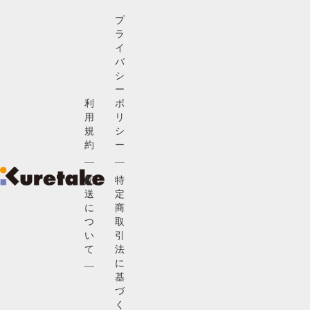
プ
ラ
イ
バ
シ
ー
利
ポ
用
リ
規
シ
約
ー
配
特
送
定
に
商
つ
取
い
引
て
法
に
基
づ
く