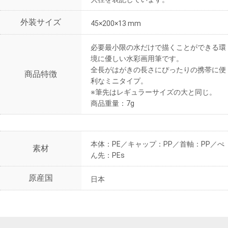
外装サイズ
45×200×13 mm
必要最小限の水だけで描くことができる環
境に優しい水彩画用筆です。
全長がはがきの長さにぴったりの携帯に便
商品特徴
利なミニタイプ。
※筆先はレギュラーサイズの大と同じ。
商品重量：7g
本体：PE／キャップ：PP／首軸：PP／ぺ
素材
ん先：PEs
原産国
日本