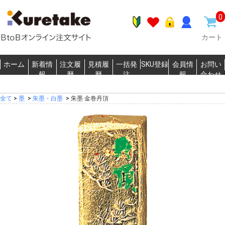
0
カート
ホーム
新着情
注文履
見積履
一括発
SKU登録
会員情
お問い
報
歴
歴
注
報
合わせ
全て
>
墨
>
朱墨・白墨
>
朱墨 金巻丹頂