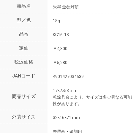
商品名
朱墨 金巻丹頂
型／色
18g
品番
KG16-18
定価
￥4,800
税込価格
￥5,280
JANコード
4901427034639
17×7×53 mm
商品サイズ
乾燥具合により、サイズは多少異なる可能
性があります。
外装サイズ
32×16×71 mm
朱墨画・篆刻用