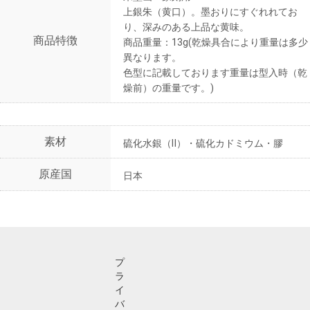
上銀朱（黄口）。墨おりにすぐれれてお
り、深みのある上品な黄味。
商品特徴
商品重量：13g(乾燥具合により重量は多少
異なります。
色型に記載しております重量は型入時（乾
燥前）の重量です。)
素材
硫化水銀（Ⅱ）・硫化カドミウム・膠
原産国
日本
プ
ラ
イ
バ