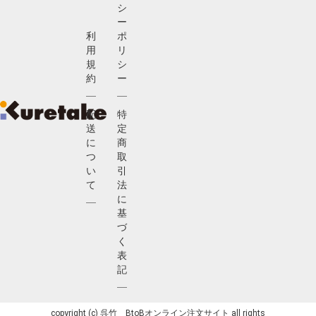
シ
ー
利
ポ
用
リ
規
シ
約
ー
配
特
送
定
に
商
つ
取
い
引
て
法
に
基
づ
く
表
記
copyright (c) 呉竹 BtoBオンライン注文サイト all rights