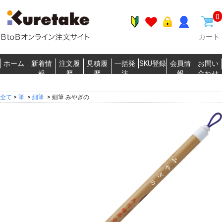
0
カート
ホーム
新着情
注文履
見積履
一括発
SKU登録
会員情
お問い
報
歴
歴
注
報
合わせ
全て
>
筆
>
細筆
>
細筆 みやぎの