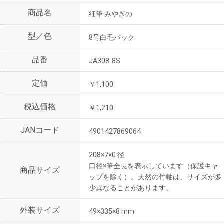
商品名
細筆 みやぎの
型／色
8号白毛パック
品番
JA308-8S
定価
￥1,100
税込価格
￥1,210
JANコード
4901427869064
208×7×0 径
口径×筆全長を表示しています（保護キャ
商品サイズ
ップを除く）。天然の竹軸は、サイズが多
少異なることがあります。
外装サイズ
49×335×8 mm