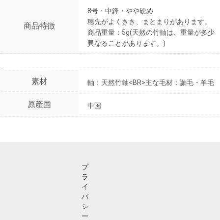
8号・中鋒・やや硬め
穂先がよくきき、まとまりがあります。
商品特徴
商品重量：5g(天然の竹軸は、重量が多少
異なることがあります。)
素材
軸：天然竹軸<BR>主な毛材：鼬毛・羊毛
原産国
中国
プ
ラ
イ
バ
シ
ー