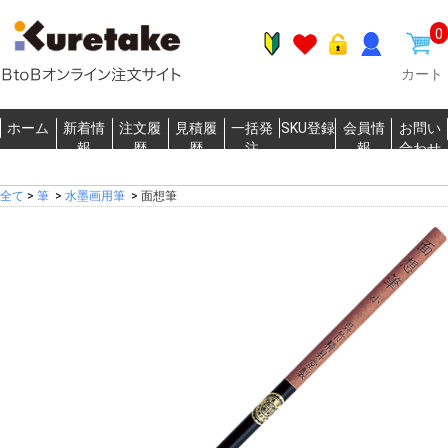
0
カート
ホーム
新着情
注文履
見積履
一括発
SKU登録
会員情
お問い
報
歴
歴
注
報
合わせ
全て
>
筆
>
水墨画用筆
>
面想筆