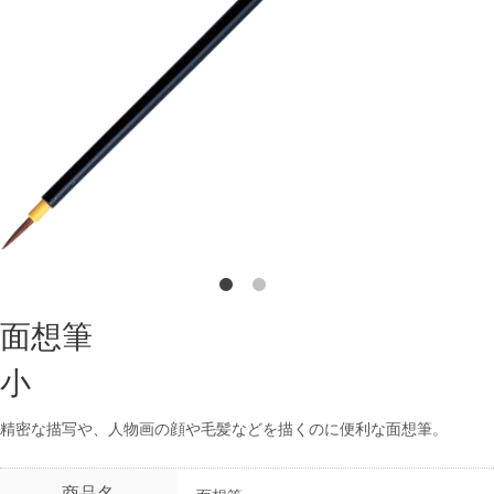
面想筆
小
精密な描写や、人物画の顔や毛髪などを描くのに便利な面想筆。
商品名