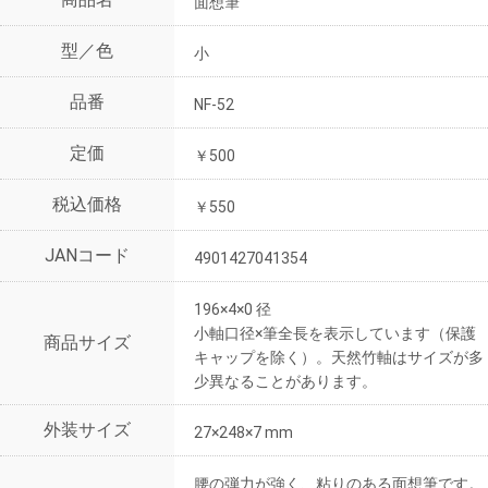
面想筆
型／色
小
品番
NF-52
定価
￥500
税込価格
￥550
JANコード
4901427041354
196×4×0 径
小軸口径×筆全長を表示しています（保護
商品サイズ
キャップを除く）。天然竹軸はサイズが多
少異なることがあります。
外装サイズ
27×248×7 mm
腰の弾力が強く、粘りのある面想筆です。