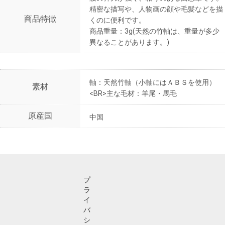
精密な描写や、人物画の顔や毛髪などを描
商品特徴
くのに便利です。
商品重量：3g(天然の竹軸は、重量が多少
異なることがあります。)
軸：天然竹軸（小軸にはＡＢＳを使用）
素材
<BR>主な毛材：羊尾・馬毛
原産国
中国
プ
ラ
イ
バ
シ