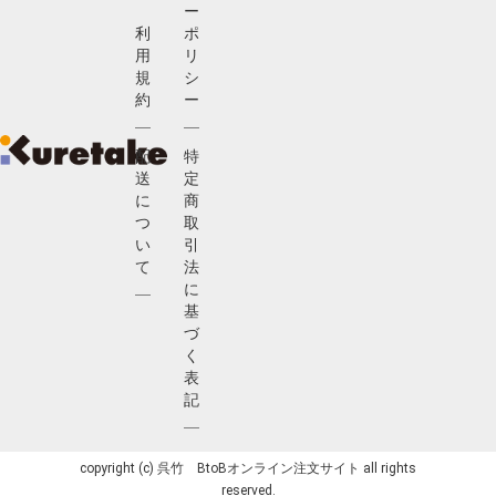
ー
利
ポ
用
リ
規
シ
約
ー
配
特
送
定
に
商
つ
取
い
引
て
法
に
基
づ
く
表
記
copyright (c) 呉竹 BtoBオンライン注文サイト all rights
reserved.