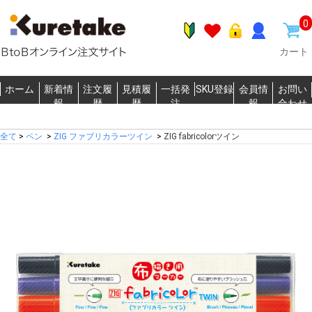
0
カート
ホーム
新着情
注文履
見積履
一括発
SKU登録
会員情
お問い
報
歴
歴
注
報
合わせ
全て
>
ペン
>
ZIG ファブリカラーツイン
>
ZIG fabricolorツイン