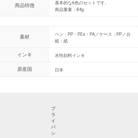
基本的な6色のセットです。
商品特徴
商品重量：84g
ペン：PP・PEs・PA／ケース：PP／台
素材
紙：紙
インキ
水性顔料インキ
原産国
日本
プ
ラ
イ
バ
シ