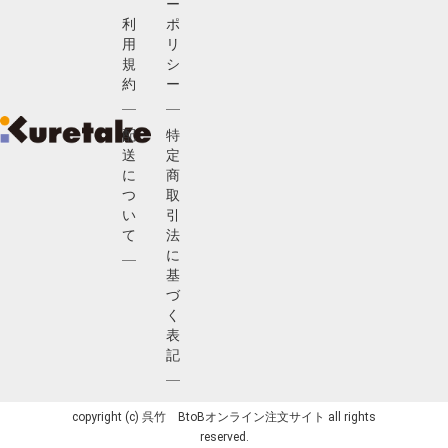
ー
利
ポ
用
リ
規
シ
約
ー
配
特
送
定
に
商
つ
取
い
引
て
法
に
基
づ
く
表
記
copyright (c) 呉竹 BtoBオンライン注文サイト all rights
reserved.