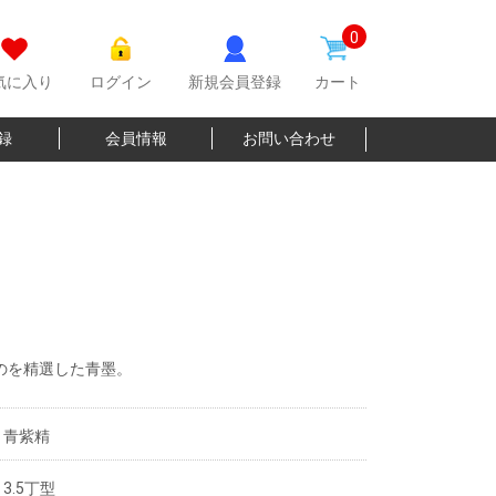
0
気に入り
ログイン
新規会員登録
カート
登録
会員情報
お問い合わせ
のを精選した青墨。
青紫精
3.5丁型