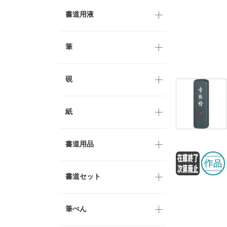
書道用液
筆
硯
紙
書道用品
書道セット
筆ぺん