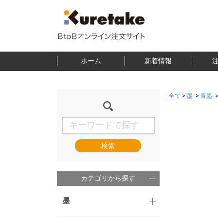
ホーム
新着情報
全て
>
墨
>
青墨
検索
カテゴリから探す
墨