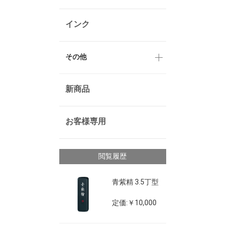
インク
その他
新商品
お客様専用
閲覧履歴
青紫精 3.5丁型
定価:￥10,000