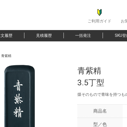
ご利用ガイド
お
注文履歴
見積履歴
一括発注
SKU
>
青紫精
青紫精
3.5丁型
煤そのもので青味を持つも
商品名
型／色