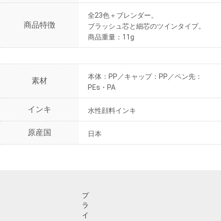
全23色＋ブレンダー。
商品特徴
ブラッシュ芯と細芯のツインタイプ。
商品重量：11g
本体：PP／キャップ：PP／ペン先：
素材
PEs・PA
インキ
水性顔料インキ
原産国
日本
プ
ラ
イ