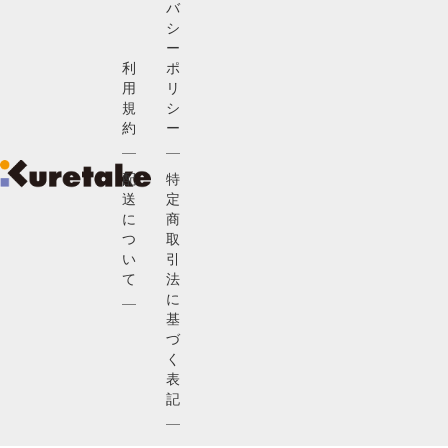
バ
シ
ー
利
ポ
用
リ
規
シ
約
ー
配
特
送
定
に
商
つ
取
い
引
て
法
に
基
づ
く
表
記