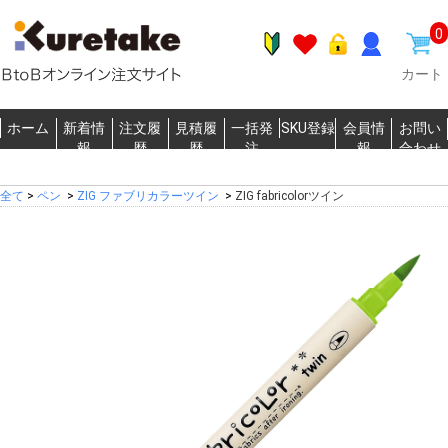
0
カート
ホーム
新着情
注文履
見積履
一括発
SKU登録
会員情
お問い
報
歴
歴
注
報
合わせ
全て
>
ペン
>
ZIG ファブリカラーツイン
>
ZIG fabricolorツイン