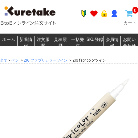
0
カート
ホーム
新着情
注文履
見積履
一括発
SKU登録
会員情
お問い
報
歴
歴
注
報
合わせ
全て
>
ペン
>
ZIG ファブリカラーツイン
>
ZIG fabricolorツイン