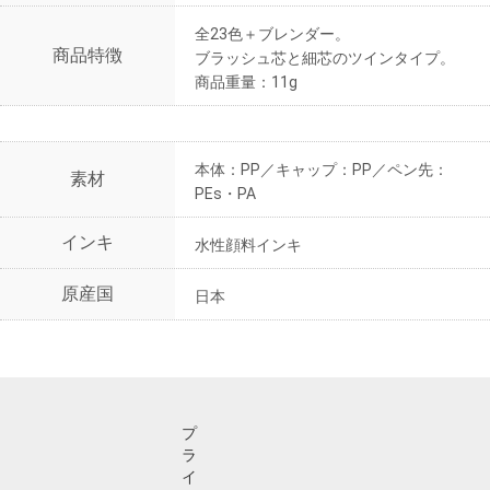
全23色＋ブレンダー。
商品特徴
ブラッシュ芯と細芯のツインタイプ。
商品重量：11g
本体：PP／キャップ：PP／ペン先：
素材
PEs・PA
インキ
水性顔料インキ
原産国
日本
プ
ラ
イ