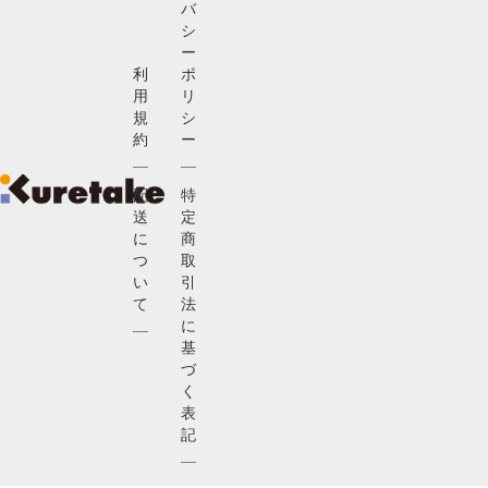
バ
シ
ー
利
ポ
用
リ
規
シ
約
ー
配
特
送
定
に
商
つ
取
い
引
て
法
に
基
づ
く
表
記