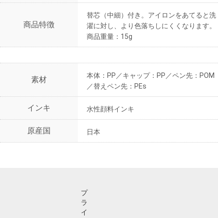
替芯（中細）付き。アイロンをあてると洗
商品特徴
濯に対し、より色落ちしにくくなります。
商品重量：15g
本体：PP／キャップ：PP／ペン先：POM
素材
／替えペン先：PEs
インキ
水性顔料インキ
原産国
日本
プ
ラ
イ