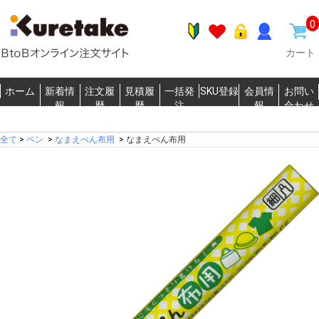
0
カート
ホーム
新着情
注文履
見積履
一括発
SKU登録
会員情
お問い
報
歴
歴
注
報
合わせ
全て
>
ペン
>
なまえぺん布用
>
なまえぺん布用