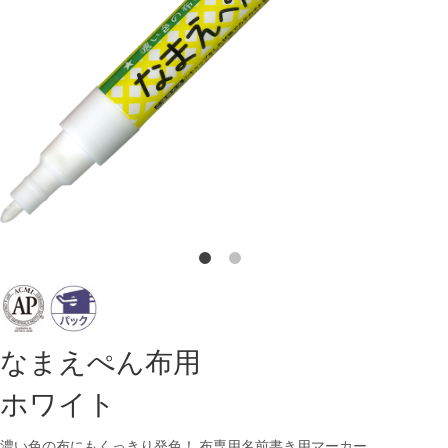
なまえぺん布用
ホワイト
濃い色の布にもくっきり発色！ 布専用名前書き用マーカー。