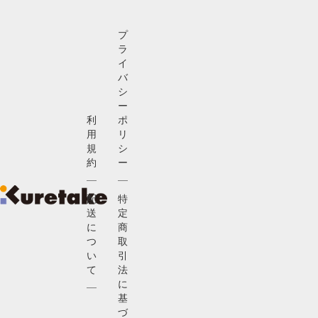
プ
ラ
イ
バ
シ
ー
利
ポ
用
リ
規
シ
約
ー
配
特
送
定
に
商
つ
取
い
引
て
法
に
基
づ