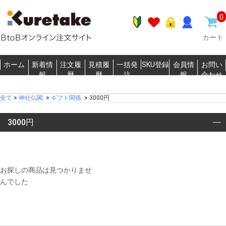
0
カート
ホーム
新着情
注文履
見積履
一括発
SKU登録
会員情
お問い
報
歴
歴
注
報
合わせ
全て
>
神社仏閣
>
ギフト関係
>
3000円
3000円
お探しの商品は見つかりませ
んでした