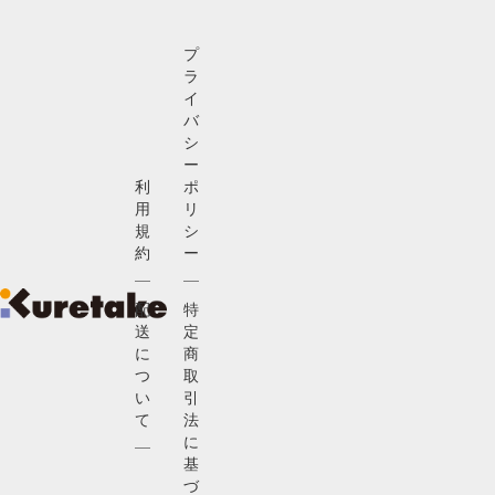
プ
ラ
イ
バ
シ
ー
利
ポ
用
リ
規
シ
約
ー
配
特
送
定
に
商
つ
取
い
引
て
法
に
基
づ