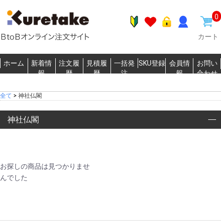
0
カート
ホーム
新着情
注文履
見積履
一括発
SKU登録
会員情
お問い
報
歴
歴
注
報
合わせ
全て
>
神社仏閣
神社仏閣
お探しの商品は見つかりませ
んでした