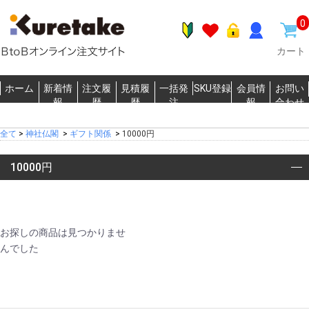
0
カート
ホーム
新着情
注文履
見積履
一括発
SKU登録
会員情
お問い
報
歴
歴
注
報
合わせ
全て
>
神社仏閣
>
ギフト関係
>
10000円
10000円
お探しの商品は見つかりませ
んでした