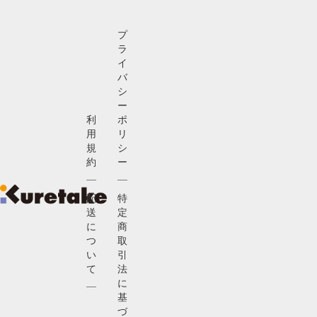
プ
ラ
イ
バ
シ
ー
利
ポ
用
リ
規
シ
約
ー
配
特
送
定
に
商
つ
取
い
引
て
法
に
基
づ