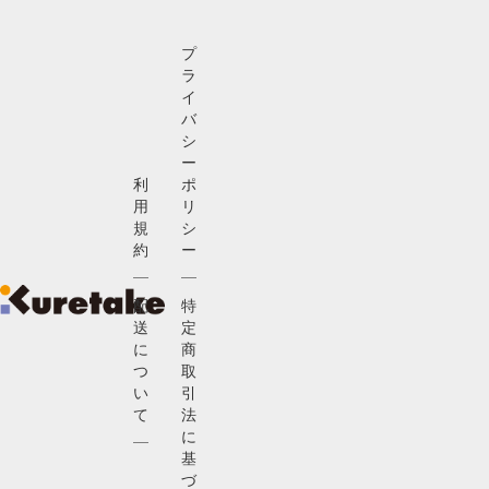
プ
ラ
イ
バ
シ
ー
利
ポ
用
リ
規
シ
約
ー
配
特
送
定
に
商
つ
取
い
引
て
法
に
基
づ