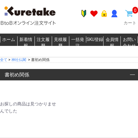
0
カート
ホーム
新着情
注文履
見積履
一括発
SKU登録
会員情
お問い
報
歴
歴
注
報
合わせ
全て
>
神社仏閣
>
書初め関係
書初め関係
お探しの商品は見つかりませ
んでした