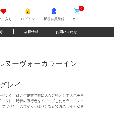
0
気に入り
ログイン
新規会員登録
カート
登録
会員情報
お問い合わせ
 アールヌーヴォーカラーイン
グレイ
ーインク」は呉竹創業当時に大衆芸術として人気を博
チーフに、時代の流行色をイメージしたカラーインク
・つけペン・呉竹からっぽペンなどでお楽しみくださ