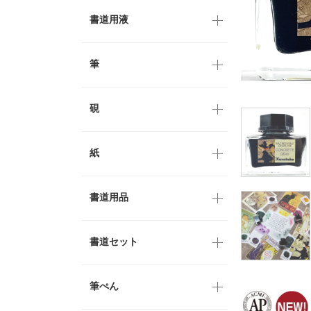
書道用液
筆
硯
紙
書道用品
書道セット
筆ぺん