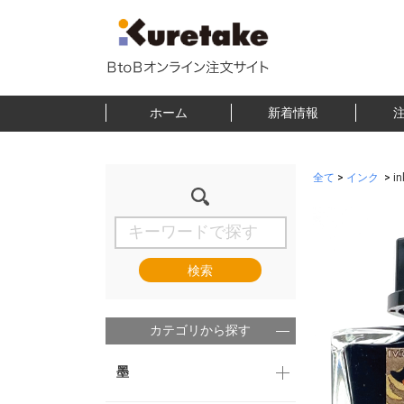
ホーム
新着情報
全て
>
インク
>
i
検索
カテゴリから探す
墨