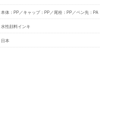
本体：PP／キャップ：PP／尾栓：PP／ペン先：PA
水性顔料インキ
日本