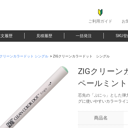
ご利用ガイド
お
注文履歴
見積履歴
一括発注
SKU
G クリーンカラードット シングル
>
ZIGクリーンカラードット シングル
ZIGクリー
ペールミント
芯先の「ぷにっ」とした弾
グに使いやすいカラーライ
商品名