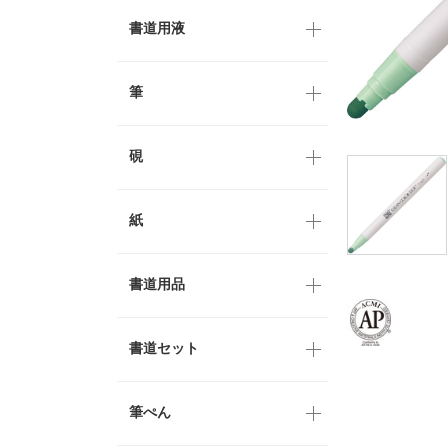
書道用液
筆
硯
紙
書道用品
書道セット
筆ぺん