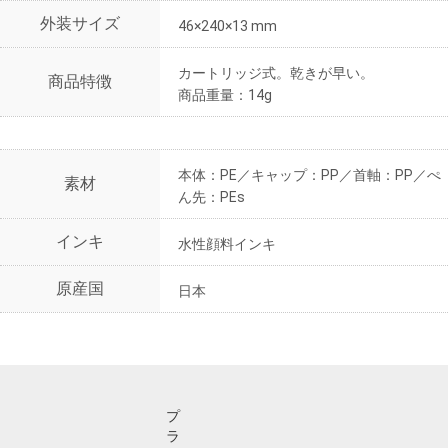
外装サイズ
46×240×13 mm
カートリッジ式。乾きが早い。
商品特徴
商品重量：14g
本体：PE／キャップ：PP／首軸：PP／ぺ
素材
ん先：PEs
インキ
水性顔料インキ
原産国
日本
プ
ラ