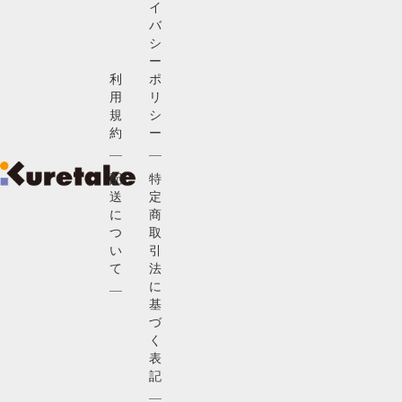
イ
バ
シ
ー
利
ポ
用
リ
規
シ
約
ー
配
特
送
定
に
商
つ
取
い
引
て
法
に
基
づ
く
表
記