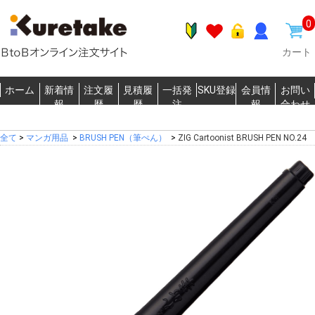
0
カート
ホーム
新着情
注文履
見積履
一括発
SKU登録
会員情
お問い
報
歴
歴
注
報
合わせ
全て
>
マンガ用品
>
BRUSH PEN（筆ぺん）
>
ZIG Cartoonist BRUSH PEN NO.24