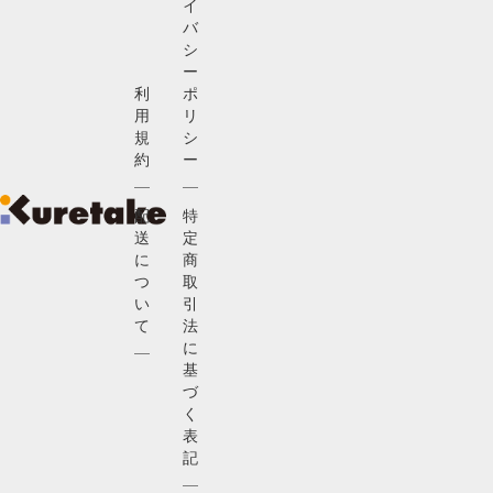
イ
バ
シ
ー
利
ポ
用
リ
規
シ
約
ー
配
特
送
定
に
商
つ
取
い
引
て
法
に
基
づ
く
表
記