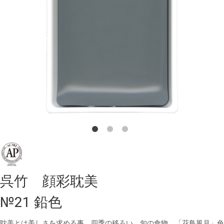
呉竹 顔彩耽美
№21 鉛色
耽美とは美しさを求める事。四季の移ろい、旬の食物、「花鳥風月」色