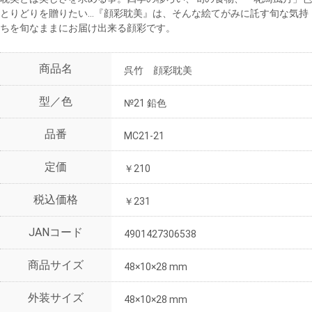
とりどりを贈りたい…『顔彩耽美』は、そんな絵てがみに託す旬な気持
ちを旬なままにお届け出来る顔彩です。
商品名
呉竹 顔彩耽美
型／色
№21 鉛色
品番
MC21-21
定価
￥210
税込価格
￥231
JANコード
4901427306538
商品サイズ
48×10×28 mm
外装サイズ
48×10×28 mm