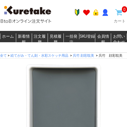
0
カート
ホーム
新着情
注文履
見積履
一括発
SKU登録
会員情
お問い
報
歴
歴
注
報
合わせ
全て
>
絵てがみ・てん刻・水彩スケッチ用品
>
呉竹 顔彩耽美
>
呉竹 顔彩耽美