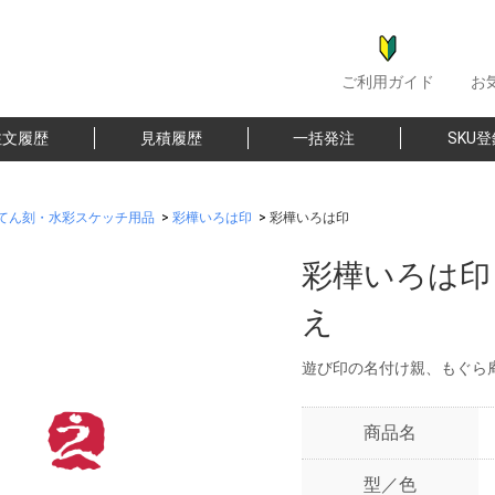
ご利用ガイド
お
注文履歴
見積履歴
一括発注
SKU
てん刻・水彩スケッチ用品
>
彩樺いろは印
>
彩樺いろは印
彩樺いろは印
え
遊び印の名付け親、もぐら
商品名
型／色