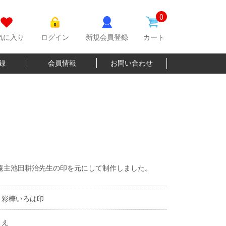
0
気に入り
ログイン
新規会員登録
カート
登録
会員情報
お問い合わせ
庵主池田耕治先生の印を元にして制作しました。
彩樺いろは印
え