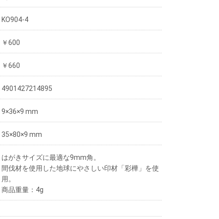
KO904-4
￥600
￥660
4901427214895
9×36×9 mm
35×80×9 mm
はがきサイズに最適な9mm角。
間伐材を使用した地球にやさしい印材「彩樺」を使
用。
商品重量：4g