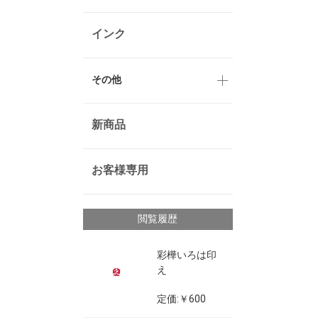
インク
その他
新商品
お客様専用
閲覧履歴
彩樺いろは印
え
定価:￥600