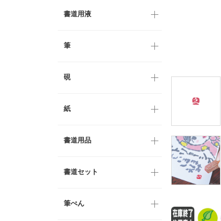
書道用液
筆
硯
紙
書道用品
書道セット
筆ぺん