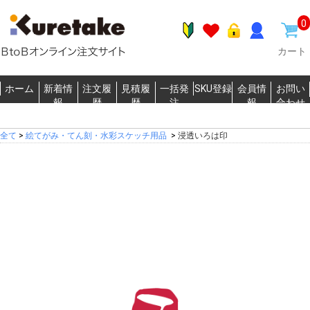
0
カート
ホーム
新着情
注文履
見積履
一括発
SKU登録
会員情
お問い
報
歴
歴
注
報
合わせ
全て
>
絵てがみ・てん刻・水彩スケッチ用品
>
浸透いろは印