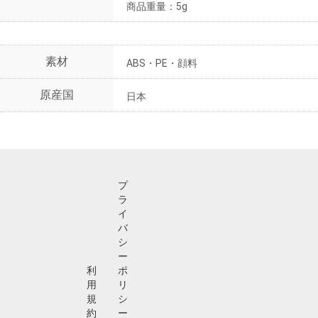
商品重量：5g
素材
ABS・PE・顔料
原産国
日本
プ
ラ
イ
バ
シ
ー
利
ポ
用
リ
規
シ
約
ー