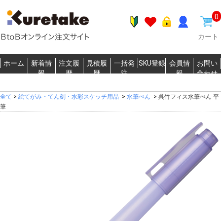
0
カート
ホーム
新着情
注文履
見積履
一括発
SKU登録
会員情
お問い
報
歴
歴
注
報
合わせ
全て
>
絵てがみ・てん刻・水彩スケッチ用品
>
水筆ぺん
>
呉竹フィス水筆ぺん 平
筆