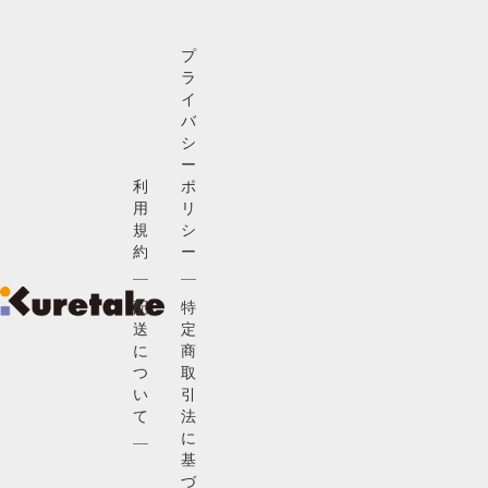
プ
ラ
イ
バ
シ
ー
利
ポ
用
リ
規
シ
約
ー
配
特
送
定
に
商
つ
取
い
引
て
法
に
基
づ