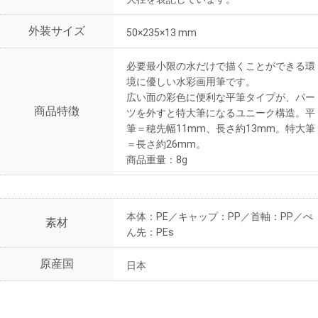
外装サイズ
50×235×13 mm
必要最小限の水だけで描くことができる環
境に優しい水彩画用筆です。
広い面の彩色に便利な平筆タイプが、パー
商品特徴
ツを外すと特大筆になるユニーク構造。平
筆＝穂先幅11mm、長さ約13mm。特大筆
＝長さ約26mm。
商品重量：8g
本体：PE／キャップ：PP／首軸：PP／ぺ
素材
ん先：PEs
原産国
日本