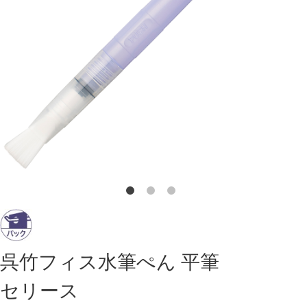
呉竹フィス水筆ぺん 平筆
セリース