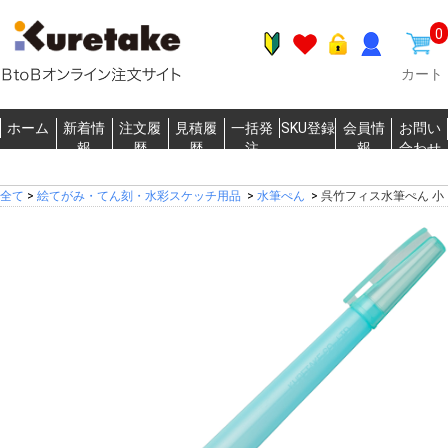
0
カート
ホーム
新着情
注文履
見積履
一括発
SKU登録
会員情
お問い
報
歴
歴
注
報
合わせ
全て
>
絵てがみ・てん刻・水彩スケッチ用品
>
水筆ぺん
>
呉竹フィス水筆ぺん 小