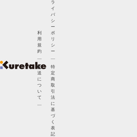
ラ
イ
バ
シ
ー
利
ポ
用
リ
規
シ
約
ー
配
特
送
定
に
商
つ
取
い
引
て
法
に
基
づ
く
表
記