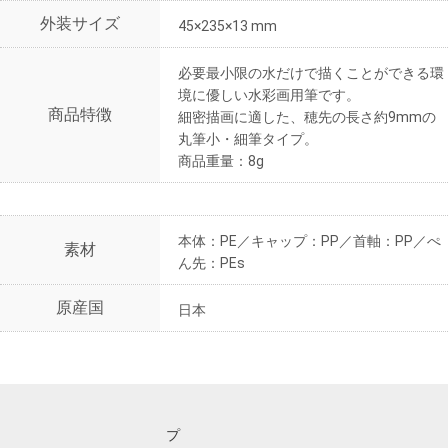
外装サイズ
45×235×13 mm
必要最小限の水だけで描くことができる環
境に優しい水彩画用筆です。
商品特徴
細密描画に適した、穂先の長さ約9mmの
丸筆小・細筆タイプ。
商品重量：8g
本体：PE／キャップ：PP／首軸：PP／ぺ
素材
ん先：PEs
原産国
日本
プ