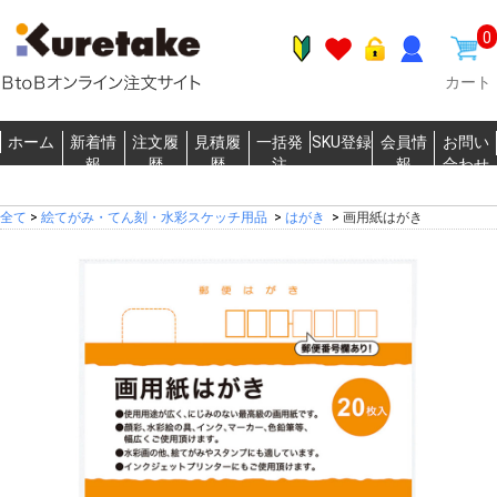
0
カート
ホーム
新着情
注文履
見積履
一括発
SKU登録
会員情
お問い
報
歴
歴
注
報
合わせ
全て
>
絵てがみ・てん刻・水彩スケッチ用品
>
はがき
>
画用紙はがき