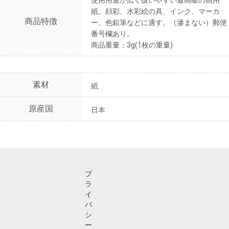
使用用途が広く扱いやすい最高級の画用
紙。顔彩、水彩絵の具、インク、マーカ
商品特徴
ー、色鉛筆などに適す。（滲まない）郵便
番号欄あり。
商品重量：3g(1枚の重量)
素材
紙
原産国
日本
プ
ラ
イ
バ
シ
ー