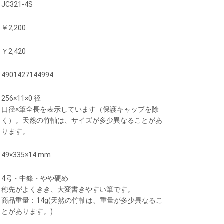
JC321-4S
￥2,200
￥2,420
4901427144994
256×11×0 径
口径×筆全長を表示しています（保護キャップを除
く）。天然の竹軸は、サイズが多少異なることがあ
ります。
49×335×14 mm
4号・中鋒・やや硬め
穂先がよくきき、大変書きやすい筆です。
商品重量：14g(天然の竹軸は、重量が多少異なるこ
とがあります。)