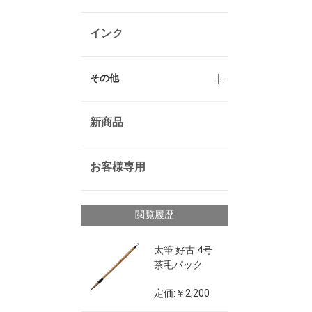
インク
その他
新商品
お客様専用
閲覧履歴
太筆 好古 4号
茶毛パック
定価:￥2,200