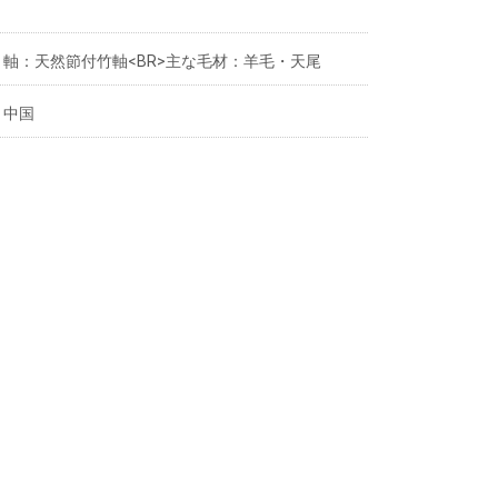
軸：天然節付竹軸<BR>主な毛材：羊毛・天尾
中国