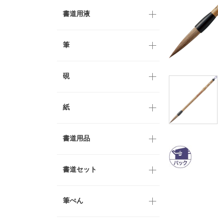
書道用液
筆
硯
紙
書道用品
書道セット
筆ぺん