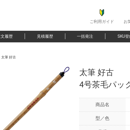
ご利用ガイド
お
注文履歴
見積履歴
一括発注
SKU
>
太筆 好古
太筆 好古
4号茶毛パッ
商品名
型／色