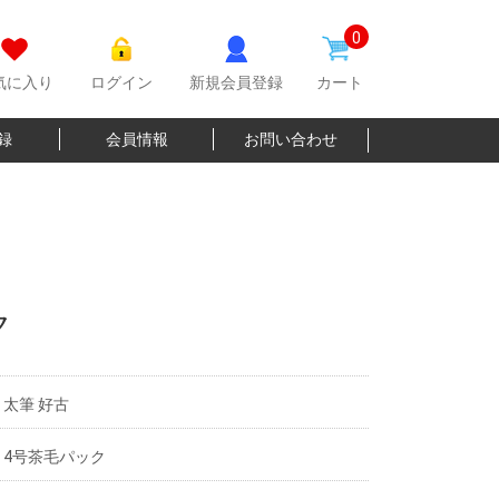
0
気に入り
ログイン
新規会員登録
カート
登録
会員情報
お問い合わせ
ク
太筆 好古
4号茶毛パック