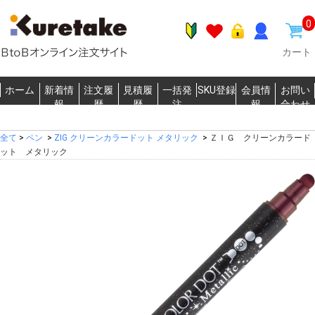
0
カート
ホーム
新着情
注文履
見積履
一括発
SKU登録
会員情
お問い
報
歴
歴
注
報
合わせ
全て
>
ペン
>
ZIG クリーンカラードット メタリック
>
ＺＩＧ クリーンカラード
ット メタリック