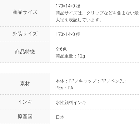
170×14×0 径
商品サイズ
商品サイズは、クリップなどを含まない最
大径を表記しています。
外装サイズ
170×14×0 径
全6色
商品特徴
商品重量：12g
本体：PP／キャップ：PP／ペン先：
素材
PEs・PA
インキ
水性顔料インキ
原産国
日本