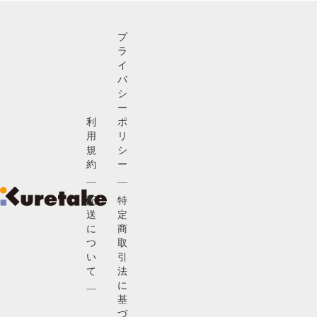
プ
ラ
イ
バ
シ
ー
利
ポ
用
リ
規
シ
約
ー
配
特
送
定
に
商
つ
取
い
引
て
法
に
基
づ