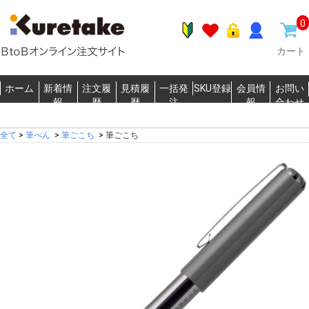
0
カート
ホーム
新着情
注文履
見積履
一括発
SKU登録
会員情
お問い
報
歴
歴
注
報
合わせ
全て
>
筆ぺん
>
筆ごこち
>
筆ごこち