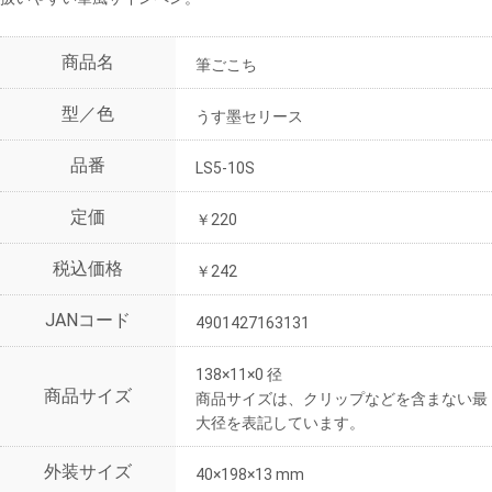
商品名
筆ごこち
型／色
うす墨セリース
品番
LS5-10S
定価
￥220
税込価格
￥242
JANコード
4901427163131
138×11×0 径
商品サイズ
商品サイズは、クリップなどを含まない最
大径を表記しています。
外装サイズ
40×198×13 mm