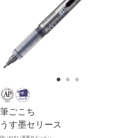
筆ごこち
うす墨セリース
扱いやすい筆風サインペン。