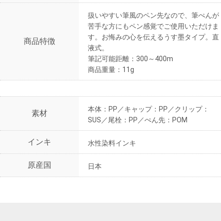
扱いやすい筆風のペン先なので、筆ぺんが
苦手な方にもペン感覚でご使用いただけま
す。お悔みの心を伝えるうす墨タイプ。直
商品特徴
液式。
筆記可能距離：300～400m
商品重量：11g
本体：PP／キャップ：PP／クリップ：
素材
SUS／尾栓：PP／ぺん先：POM
インキ
水性染料インキ
原産国
日本