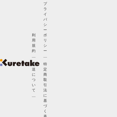
プ
ラ
イ
バ
シ
ー
利
ポ
用
リ
規
シ
約
ー
配
特
送
定
に
商
つ
取
い
引
て
法
に
基
づ
く
表