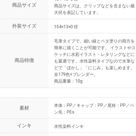
商品サイズ
商品サイズは、クリップなどを含まない最
大径を表記しています。
外装サイズ
154×13×0 径
毛筆タイプで、細い線とベタ塗りの両方を
簡単に描くことが可能です。 イラストやス
ケッチに水彩イラスト・レタリングなどに
商品特徴
も最適です。水性染料タイプなので水筆な
どで「ぼかし」「にじみ」も楽しめます。
全179色+ブレンダー。
商品重量：10g
本体：PP／キャップ：PP／尾栓：PP／ペ
素材
ン先：PEs
インキ
水性染料インキ