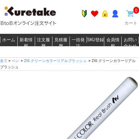
0
カート
ホーム
新着情
注文履
見積履
一括発
SKU登録
会員情
お問い
報
歴
歴
注
報
合わせ
全て
>
ペン
>
ZIG クリーンカラーリアルブラッシュ
>
ZIG クリーンカラーリアル
ブラッシュ