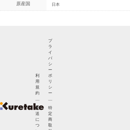
原産国
日本
プ
ラ
イ
バ
シ
ー
利
ポ
用
リ
規
シ
約
ー
配
特
送
定
に
商
つ
取