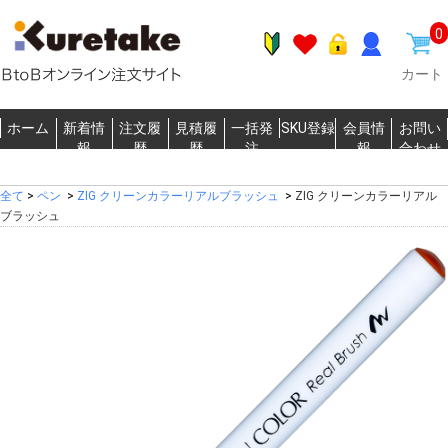
0
カート
ホーム
新着情
注文履
見積履
一括発
SKU登録
会員情
お問い
報
歴
歴
注
報
合わせ
全て
>
ペン
>
ZIG クリーンカラーリアルブラッシュ
>
ZIG クリーンカラーリアル
ブラッシュ