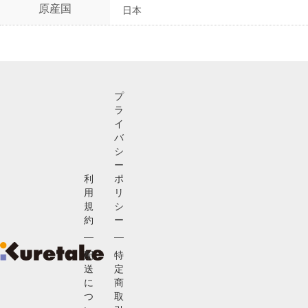
原産国
日本
プ
ラ
イ
バ
シ
ー
利
ポ
用
リ
規
シ
約
ー
配
特
送
定
に
商
つ
取