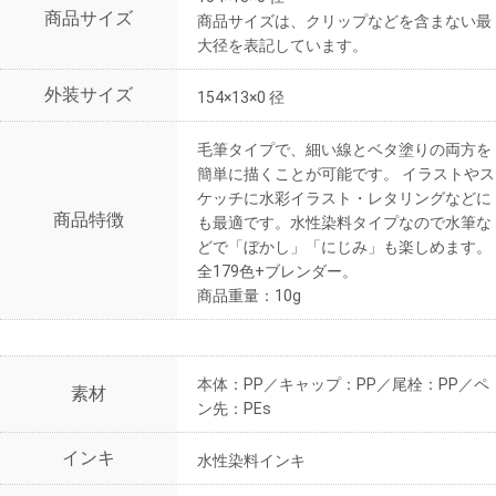
商品サイズ
商品サイズは、クリップなどを含まない最
大径を表記しています。
外装サイズ
154×13×0 径
毛筆タイプで、細い線とベタ塗りの両方を
簡単に描くことが可能です。 イラストやス
ケッチに水彩イラスト・レタリングなどに
商品特徴
も最適です。水性染料タイプなので水筆な
どで「ぼかし」「にじみ」も楽しめます。
全179色+ブレンダー。
商品重量：10g
本体：PP／キャップ：PP／尾栓：PP／ペ
素材
ン先：PEs
インキ
水性染料インキ