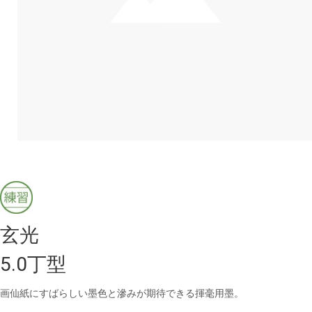
玄光
5.0丁型
画仙紙にすばらしい墨色と滲みが期待できる揮毫用墨。