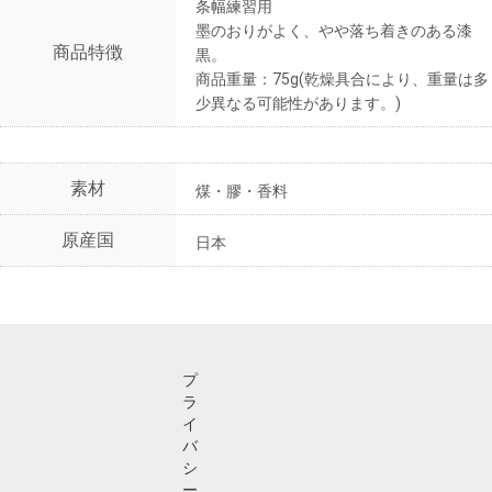
条幅練習用
墨のおりがよく、やや落ち着きのある漆
商品特徴
黒。
商品重量：75g(乾燥具合により、重量は多
少異なる可能性があります。)
素材
煤・膠・香料
原産国
日本
プ
ラ
イ
バ
シ
ー