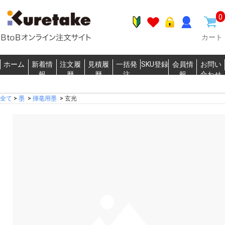
0
カート
ホーム
新着情
注文履
見積履
一括発
SKU登録
会員情
お問い
報
歴
歴
注
報
合わせ
全て
>
墨
>
揮毫用墨
>
玄光