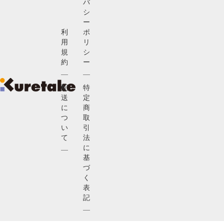
バ
シ
ー
利
ポ
用
リ
規
シ
約
ー
配
特
送
定
に
商
つ
取
い
引
て
法
に
基
づ
く
表
記