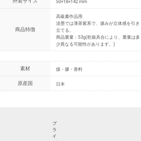
外装サイズ
50×18×142 mm
高級書作品用
淡墨では薄茶紫系で、滲みが立体感を引き
商品特徴
立てる。
商品重量：53g(乾燥具合により、重量は多
少異なる可能性があります。)
素材
煤・膠・香料
原産国
日本
プ
ラ
イ