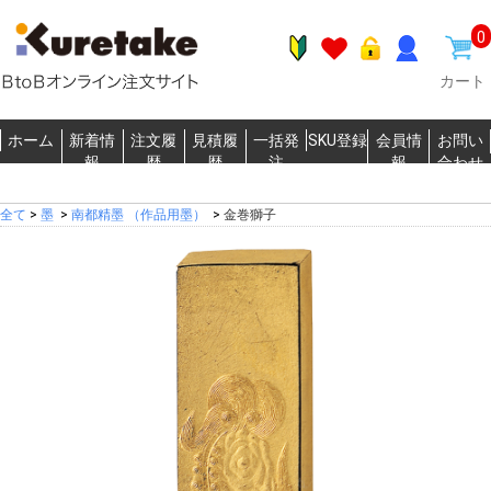
0
カート
ホーム
新着情
注文履
見積履
一括発
SKU登録
会員情
お問い
報
歴
歴
注
報
合わせ
全て
>
墨
>
南都精墨 （作品用墨）
>
金巻獅子