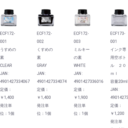
ECF172-
ECF172-
ECF172-
ECF173-
001
002
003
001
うすめの
くすめの
ミルキー
インク専
素
素
の素
用空ボト
CLEAR
GRAY
WHITE
ル ２０
JAN :
JAN :
JAN :
ｍｌ
4901427334067
4901427334074
4901427336016
容量20ml
定価：
定価：
定価：
JAN :
￥1,400
￥1,400
￥1,900
4901427
発注単
発注単
発注単
定価：
位：1個
位：1個
位：1個
￥1,200
発注単