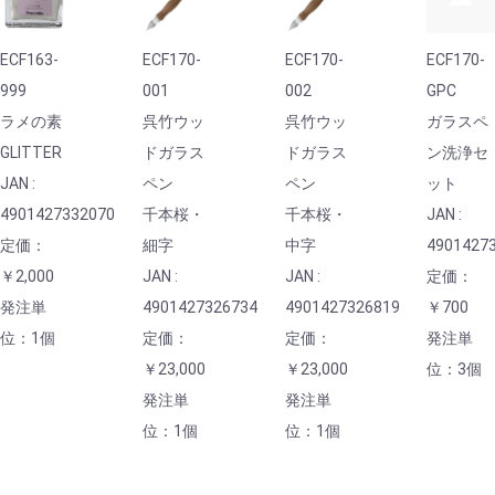
ECF163-
ECF170-
ECF170-
ECF170-
999
001
002
GPC
ラメの素
呉竹ウッ
呉竹ウッ
ガラスペ
GLITTER
ドガラス
ドガラス
ン洗浄セ
JAN :
ペン
ペン
ット
4901427332070
千本桜・
千本桜・
JAN :
定価：
細字
中字
4901427
￥2,000
JAN :
JAN :
定価：
発注単
4901427326734
4901427326819
￥700
位：1個
定価：
定価：
発注単
￥23,000
￥23,000
位：3個
発注単
発注単
位：1個
位：1個