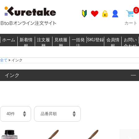
0
カート
ホーム
新着情
注文履
見積履
一括発
SKU登録
会員情
お問い
報
歴
歴
注
報
合わせ
全て
>
インク
インク