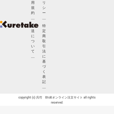
用
リ
規
シ
約
ー
配
特
送
定
に
商
つ
取
い
引
て
法
に
基
づ
く
表
記
copyright (c) 呉竹 BtoBオンライン注文サイト all rights
reserved.