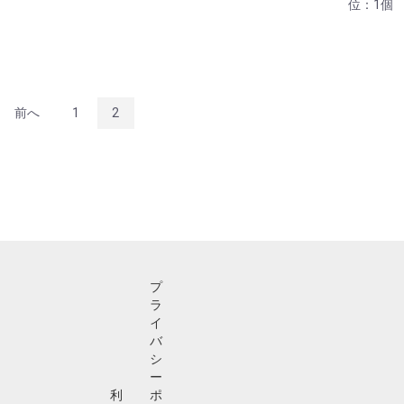
位：1個
前へ
1
2
プ
ラ
イ
バ
シ
ー
利
ポ