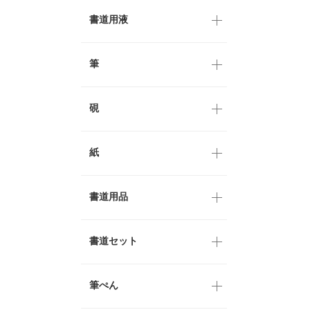
書道用液
筆
硯
紙
書道用品
書道セット
筆ぺん