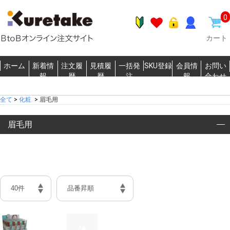
0
カート
ホーム
新着情
注文履
見積履
一括発
SKU登録
会員情
お問い
報
歴
歴
注
報
合わせ
全て
>
化粧
>
眉毛用
眉毛用