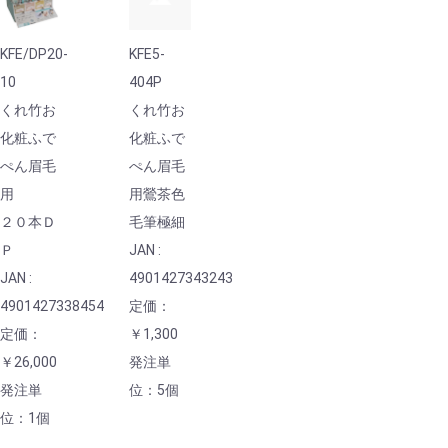
KFE/DP20-
KFE5-
10
404P
くれ竹お
くれ竹お
化粧ふで
化粧ふで
ぺん眉毛
ぺん眉毛
用
用鶯茶色
２０本Ｄ
毛筆極細
Ｐ
JAN :
JAN :
4901427343243
4901427338454
定価：
定価：
￥1,300
￥26,000
発注単
発注単
位：5個
位：1個