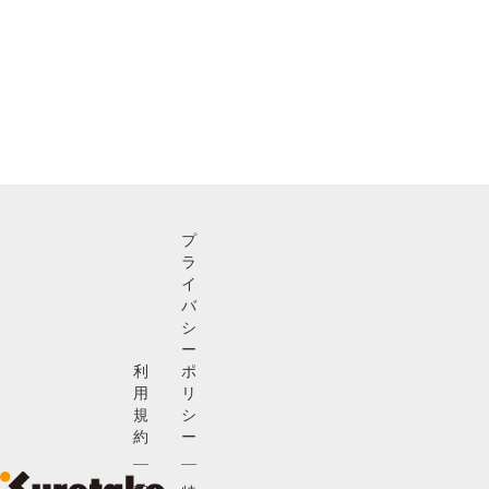
プ
ラ
イ
バ
シ
ー
利
ポ
用
リ
規
シ
約
ー