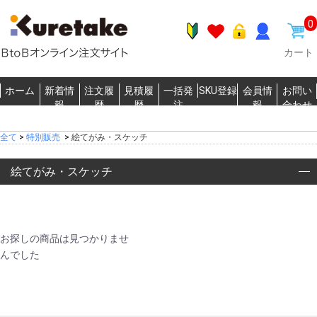
0
カート
ホーム
新着情
注文履
見積履
一括発
SKU登録
会員情
お問い
報
歴
歴
注
報
合わせ
全て
>
特別販売
>
絵てがみ・スケッチ
絵てがみ・スケッチ
お探しの商品は見つかりませ
んでした