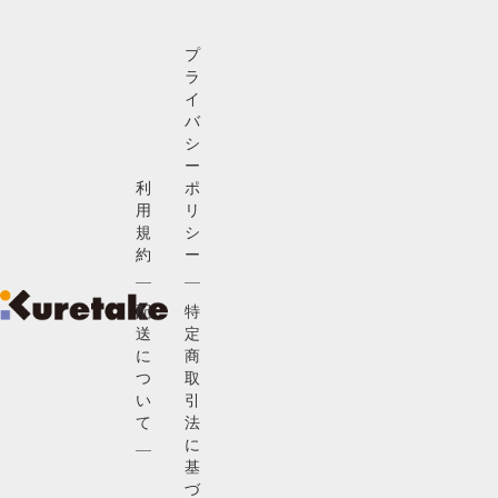
プ
ラ
イ
バ
シ
ー
利
ポ
用
リ
規
シ
約
ー
配
特
送
定
に
商
つ
取
い
引
て
法
に
基
づ