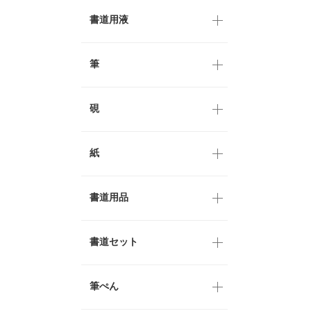
書道用液
筆
硯
紙
書道用品
書道セット
筆ぺん