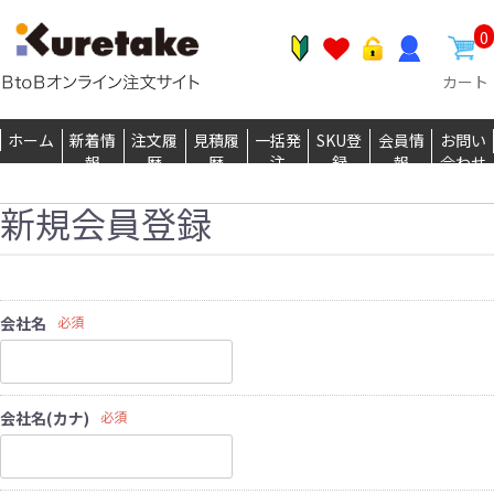
0
カート
ホーム
新着情
注文履
見積履
一括発
SKU登
会員情
お問い
報
歴
歴
注
録
報
合わせ
新規会員登録
会社名
必須
会社名(カナ)
必須