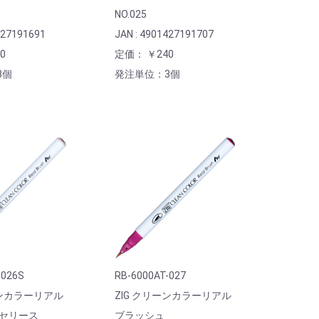
NO.025
427191691
JAN : 4901427191707
0
定価： ￥240
3個
発注単位：3個
-026S
RB-6000AT-027
ーンカラーリアル
ZIG クリーンカラーリアル
 セリース
ブラッシュ