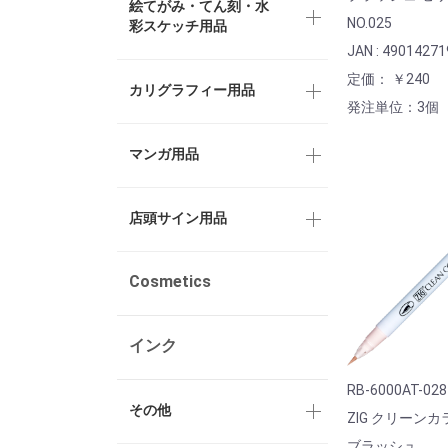
絵てがみ・てん刻・水
NO.025
彩スケッチ用品
JAN : 4901427
定価： ￥240
カリグラフィー用品
発注単位：3個
マンガ用品
店頭サイン用品
Cosmetics
インク
RB-6000AT-028
その他
ZIG クリーン
ブラッシュ