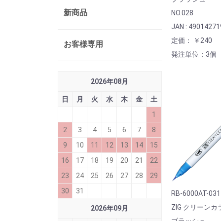
新商品
NO.028
JAN : 4901427
定価： ￥240
お客様専用
発注単位：3個
2026
年
08
月
日
月
火
水
木
金
土
1
2
3
4
5
6
7
8
9
10
11
12
13
14
15
16
17
18
19
20
21
22
23
24
25
26
27
28
29
30
31
RB-6000AT-031
ZIG クリーン
2026
年
09
月