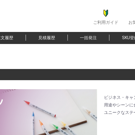
ご利用ガイド
お
注文履歴
見積履歴
一括発注
SKU
ビジネス・キャ
用途やシーンに
ユニークなステ