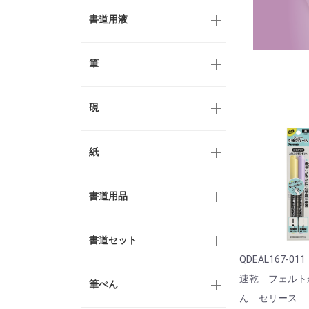
書道用液
筆
硯
紙
書道用品
書道セット
QDEAL167-011
速乾 フェルト
筆ぺん
ん セリース